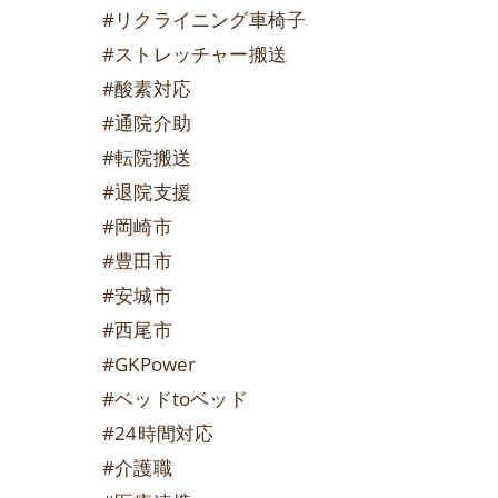
#リクライニング車椅子
#ストレッチャー搬送
#酸素対応
#通院介助
#転院搬送
#退院支援
#岡崎市
#豊田市
#安城市
#西尾市
#GKPower
#ベッドtoベッド
#24時間対応
#介護職