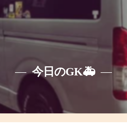
今日のGK🚑