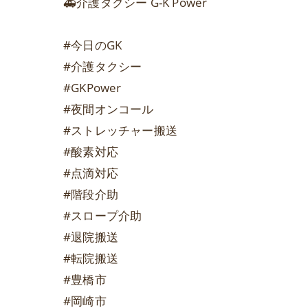
🚑介護タクシー G-K Power
#今日のGK
#介護タクシー
#GKPower
#夜間オンコール
#ストレッチャー搬送
#酸素対応
#点滴対応
#階段介助
#スロープ介助
#退院搬送
#転院搬送
#豊橋市
#岡崎市