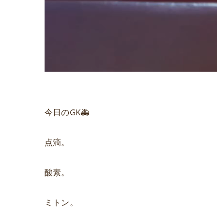
今日のGK🚑
点滴。
酸素。
ミトン。