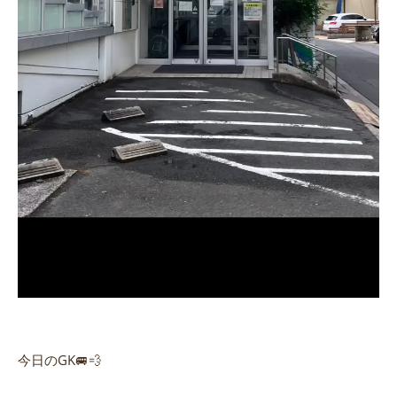
今日のGK🚐💨