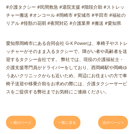
#介護タクシー #民間救急 #退院支援 #階段介助 #ストレッ
チャー搬送 #オンコール #岡崎市 #安城市 #半田市 #福祉の
リアル #怪獣の花唄 #夜間対応 #介護業界 #搬送 #愛知県
愛知県岡崎市にある合同会社 G-K Powerは、車椅子やストレ
ッチャーがそのまま入るタクシーで、障がい者や高齢者を送
迎するタクシー会社です。 弊社では、現役の介護福祉士・
介護支援専門員がドライバーをしており、西岡崎駅や岡崎ゆ
うあいクリニックからも近いため、周辺にお住まいの方で車
椅子送迎や移乗介助をお求めの際には、介護タクシーサービ
スをご提供する弊社までお気軽にご連絡ください。
< 前のページ
一覧に戻る
次のページ >