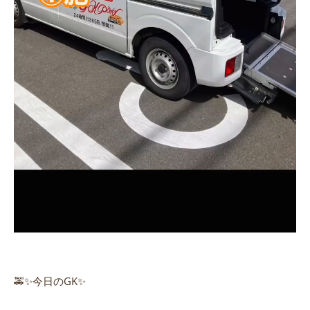
🚕✨今日のGK✨