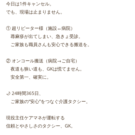
今日は1件キャンセル。
でも、現場は止まりません。
① 超リピーター様（施設↔️病院）
蕁麻疹が出てしまい、急きょ受診。
ご家族も職員さんも安心できる搬送を。
② オンコール搬送（病院→ご自宅）
夜道も狭い道も、GKは慌てません。
安全第一、確実に。
🌙 24時間365日、
ご家族の“安心”をつなぐ介護タクシー。
現役主任ケアマネが運転する
信頼とやさしさのタクシー、GK。