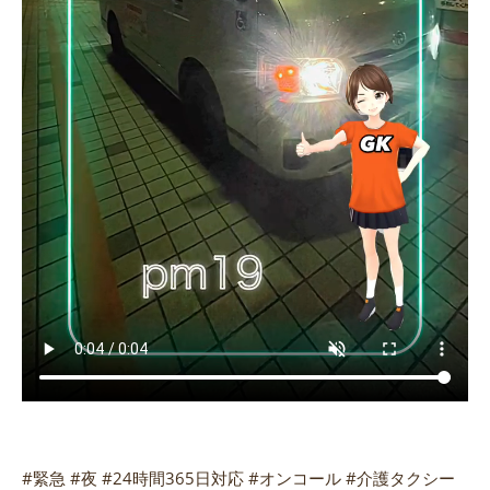
#緊急 #夜 #24時間365日対応 #オンコール #介護タクシー