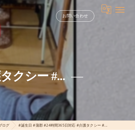
お問い合わせ
タクシー #...
ブログ
#誕生日 #蒲郡 #24時間365日対応 #介護タクシー #...