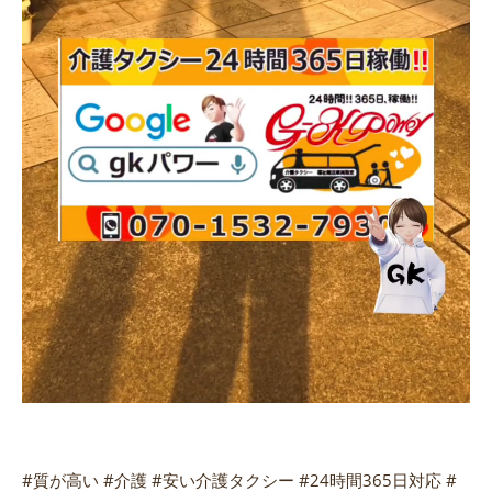
#質が高い #介護 #安い介護タクシー #24時間365日対応 #