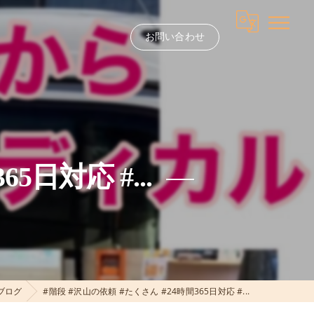
お問い合わせ
5日対応 #...
ブログ
#階段 #沢山の依頼 #たくさん #24時間365日対応 #...