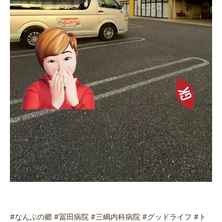
#なんぶの郷 #冨田病院 #三嶋内科病院 #グッドライフ #ト