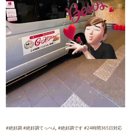
#絶好調 #絶好調てっぺん #絶好調です #24時間365日対応