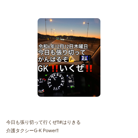
今日も張り切って行くぜ‼️#はりきる
介護タクシーG-K Power‼️