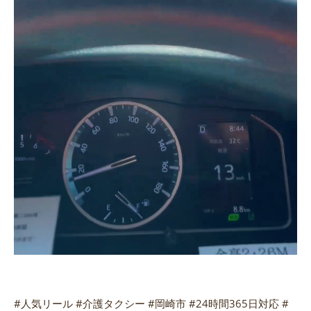
#人気リール #介護タクシー #岡崎市 #24時間365日対応 #