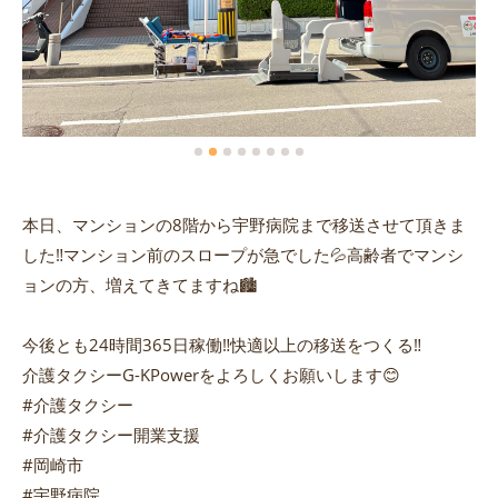
本日、マンションの8階から宇野病院まで移送させて頂きま
した‼️マンション前のスロープが急でした💦高齢者でマンシ
ョンの方、増えてきてますね🏙️
今後とも24時間365日稼働‼️快適以上の移送をつくる‼️
介護タクシーG-KPowerをよろしくお願いします😊
#介護タクシー
#介護タクシー開業支援
#岡崎市
#宇野病院